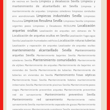
Limpieza y desatascos Sevilla
Limpieza y
de vecinos en Sevilla
mantenimiento de alcantarillado en Sevilla
Limpieza y
mantenimiento de arquetas
Limpiezas colectores
limpiezas conductos
Limpiezas industriales Sevilla
aire acondicionado
Limpiezas
Limpiezas Resulima Sevilla
Resulima
Limpiezas Sevilla
Limpiezas
Localización
urgentes pozos
Limpiezas y Desatascos RESULIMA
arquetas ocultas
Localización de arquetas con cámaras de Tv
Localización de arquetas ocultas en Sevilla
Localización fugas agua
Localización roturas tuberías
Sevilla
Localización humedades edificios
Localización y reparación de arquetas
Localizador de arquetas ocultas
mantenimiento alcantarillado Sevilla
Mantenimiento
arquetas Sevilla
Mantenimiento bajantes Sevilla
Mantenimiento
Mantenimiento comunidades
colectores Sevilla
Mantenimiento
de aljibes
Mantenimiento de arquetas
Mantenimiento de bajantes en
viviendas de Sevilla
Mantenimiento de tuberías
Mantenimiento de
Mantenimiento fosas sépticas
tuberías en viviendas de Sevilla
Mantenimiento fosas Sevilla
Mantenimiento hoteles
mantenimiento
imbornales Sevilla
Mantenimiento piscinas Sevilla
Mantenimiento pozos
ciegos
Mantenimiento preventivo arquetas
Mantenimiento preventivo
Mantenimiento preventivo Sevilla
red de saneamiento
Mantenimiento red saneamiento
Mantenimiento redes
saneamiento Sevilla
mantenimiento separador de grasas
Mantenimiento
separador grasas
Mantenimiento sumideros Sevilla
mantenimiento tapas