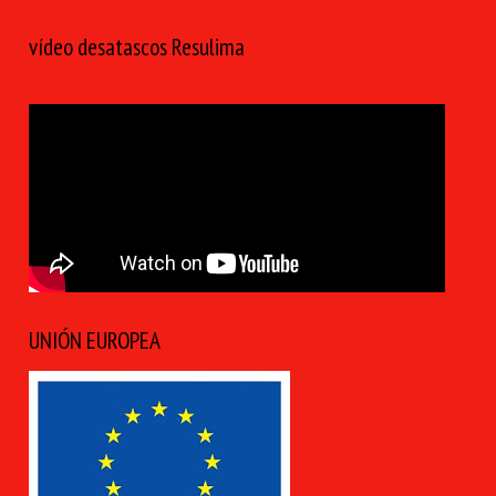
vídeo desatascos Resulima
UNIÓN EUROPEA