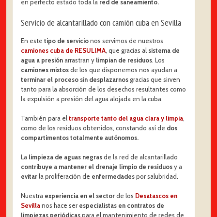
en perfecto estado toda la
red de saneamiento.
Servicio de alcantarillado con camión cuba en Sevilla
En este
tipo de servicio
nos servimos de nuestros
camiones cuba de RESULIMA
, que gracias al
sistema de
agua a presión
arrastran y
limpian de residuos
. Los
camiones mixtos
de los que disponemos nos ayudan a
terminar el proceso sin desplazarnos
gracias que sirven
tanto para la absorción de los desechos resultantes como
la expulsión a presión del agua alojada en la cuba.
También para el
transporte tanto del agua clara y limpia
,
como de los residuos obtenidos, constando así de
dos
compartimentos totalmente autónomos.
La
limpieza de aguas negras
de la red de alcantarillado
contribuye a mantener el drenaje limpio de residuos
y a
evitar
la proliferación de
enfermedades
por salubridad.
Nuestra
experiencia en el sector
de los
Desatascos en
Sevilla
nos hace ser
especialistas en contratos de
limpiezas periódicas
para el mantenimiento de redes de