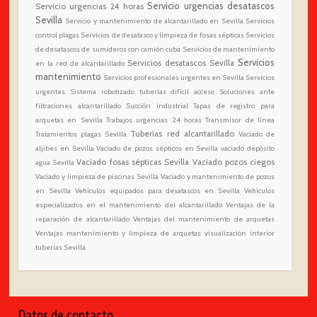
Servicio urgencias desatascos
Servicio urgencias 24 horas
Sevilla
Servicio y mantenimiento de alcantarillado en Sevilla
Servicios
control plagas
Servicios de desatasco y limpieza de fosas sépticas
Servicios
de desatascos de sumideros con camión cuba
Servicios de mantenimiento
Servicios
Servicios desatascos Sevilla
en la red de alcantarillado
mantenimiento
Servicios profesionales urgentes en Sevilla
Servicios
urgentes
Sistema robotizado tuberías difícil acceso
Soluciones ante
filtraciones alcantarillado
Succión industrial
Tapas de registro para
arquetas en Sevilla
Trabajos urgencias 24 horas
Transmisor de línea
Tuberías red alcantarillado
Tratamientos plagas Sevilla
Vaciado de
aljibes en Sevilla
Vaciado de pozos sépticos en Sevilla
vaciado depósito
Vaciado fosas sépticas Sevilla
Vaciado pozos ciegos
agua Sevilla
Vaciado y limpieza de piscinas Sevilla
Vaciado y mantenimiento de pozos
en Sevilla
Vehículos equipados para desatascos en Sevilla
Vehículos
especializados en el mantenimiento del alcantarillado
Ventajas de la
reparación de alcantarillado
Ventajas del mantenimiento de arquetas
Ventajas mantenimiento y limpieza de arquetas
visualización interior
tuberías Sevilla
Datos de contacto