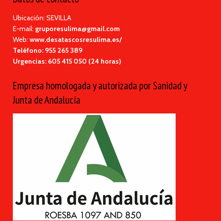
Ubicación: SEVILLA
E-mail:
gruporesulima@gmail.com
Web:
www.desatascosresulima.es/
Teléfono:
955 265 389
Urgencias:
605 415 050 (24 horas)
Empresa homologada y autorizada por Sanidad y
Junta de Andalucía