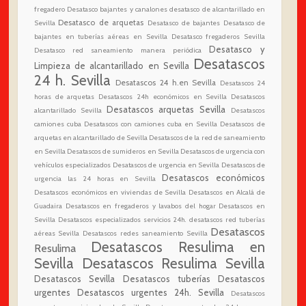
fregadero
Desatasco bajantes y canalones
desatasco de alcantarillado en
Desatasco de arquetas
Sevilla
Desatasco de bajantes
Desatasco de
bajantes en tuberías aéreas en Sevilla
Desatasco fregaderos Sevilla
Desatasco y
Desatasco red saneamiento manera periódica
Desatascos
Limpieza de alcantarillado en Sevilla
24 h. Sevilla
Desatascos 24 h.en Sevilla
Desatascos 24
horas de arquetas
Desatascos 24h económicos en Sevilla
Desatascos
Desatascos arquetas Sevilla
alcantarillado Sevilla
Desatascos
camiones cuba
Desatascos con camiones cuba en Sevilla
Desatascos de
arquetas en alcantarillado de Sevilla
Desatascos de la red de saneamiento
en Sevilla
Desatascos de sumideros en Sevilla
Desatascos de urgencia con
vehículos especializados
Desatascos de urgencia en Sevilla
Desatascos de
Desatascos económicos
urgencia las 24 horas en Sevilla
Desatascos económicos en viviendas de Sevilla
Desatascos en Alcalá de
Guadaira
Desatascos en fregaderos y lavabos del hogar
Desatascos en
Sevilla
Desatascos especializados servicios 24h.
desatascos red tuberías
Desatascos
aéreas Sevilla
Desatascos redes saneamiento Sevilla
Desatascos Resulima en
Resulima
Sevilla
Desatascos Resulima Sevilla
Desatascos Sevilla
Desatascos tuberías
Desatascos
urgentes
Desatascos urgentes 24h. Sevilla
Desatascos