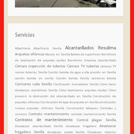
Servicios
Alcantarillados Resulima
Albañilería
Albañilería Sevilla
Arquetas sifónicas
Atascos en Sevilla
Baldeo de superficies
Beneficios
de localización de arquetas ocultas
Beneficios limpieza alcantarillado
Cámara inspección de tuberías
Cámara TV tuberías
cámaras TV
revisar tuberías Sevilla
Camión bomba de agua a alta presión en Sevilla
camión bomba en sevilla
Camión bomba Sevilla
camiones bomba
Camiones cuba Sevilla
Clasificación humedades Sevilla
Cómo hacer
desatascos económicos Sevilla
Cómo localizamos arquetas ocultas
Cómo
prevenir la obstrucción del alcantarillado en Sevilla
Construcción de
arquetas sifónicas
Construcción de tapa de arqueta en Sevilla
construcción
nuevas arquetas sifónicas Sevilla
Construcción tabiques
Contratas y
Contrato mantenimiento
servicios
contrato mantenimiento Sevilla
Contratos de mantenimiento
Control plagas Sevilla
desatascar
Desatascar alcantarillado Sevilla
desatascar fregadero
fregadero Sevilla
desatascar lavabo Sevilla
Desatascar tuberías