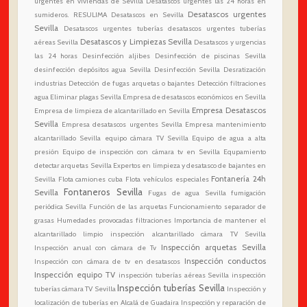
urgentes en viviendas de Sevilla
Desatascos urgentes las 24 horas en
Desatascos urgentes
sumideros. RESULIMA Desatascos en Sevilla
Sevilla
Desatascos urgentes tuberías
desatascos urgentes tuberías
Desatascos y Limpiezas Sevilla
aéreas Sevilla
Desatascos y urgencias
las 24 horas
Desinfección aljibes
Desinfección de piscinas Sevilla
desinfección depósitos agua Sevilla
Desinfección Sevilla
Desratización
industrias
Detección de fugas arquetas o bajantes
Detección filtraciones
agua
Eliminar plagas Sevilla
Empresa de desatascos económicos en Sevilla
Empresa Desatascos
Empresa de limpieza de alcantarillado en Sevilla
Sevilla
Empresa desatascos urgentes Sevilla
Empresa mantenimiento
alcantarillado Sevilla
equipo cámara TV Sevilla
Equipo de agua a alta
presión
Equipo de inspección con cámara tv en Sevilla
Equpamiento
detectar arquetas Sevilla
Expertos en limpieza y desatasco de bajantes en
Fontanería 24h
Sevilla
Flota camiones cuba
Flota vehículos especiales
Fontaneros Sevilla
Sevilla
Fugas de agua Sevilla
fumigación
periódica Sevilla
Función de las arquetas
Funcionamiento separador de
grasas
Humedades provocadas filtraciones
Importancia de mantener el
alcantarillado limpio
inspección alcantarillado cámara TV Sevilla
Inspección arquetas Sevilla
Inspección anual con cámara de Tv
Inspección conductos
Inspección con cámara de tv en desatascos
Inspección equipo TV
inspección tuberías aéreas Sevilla
inspección
Inspección tuberías Sevilla
tuberías cámara TV Sevilla
Inspección y
localización de tuberías en Alcalá de Guadaira
Inspección y reparación de