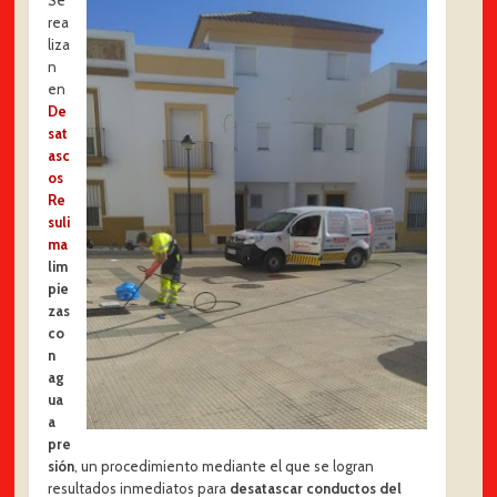
rea
liza
n
en
De
sat
asc
os
Re
suli
ma
lim
pie
zas
co
n
ag
ua
a
pre
sión
, un procedimiento mediante el que se logran
resultados inmediatos para
desatascar conductos del