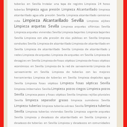
tuberías en Sevilla
Instalar una tapa de registro
Limpieza 24 horas
limpieza agua presión
Limpieza Alcantarillado
tuberías
limpieza
alcantarillado agua alta presión Sevilla
Limpieza alcantarillado camiones
Limpieza Alcantarillado Sevilla
cuba
Limpieza aljibes
Limpieza arquetas Sevilla
Limpieza arquetas sifónicas Sevilla
Limpieza arquetas viviendas Sevilla
Limpieza bajantes
Limpieza bajantes
Sevilla
Limpieza con alta presión de vías públicas en Sevilla
limpieza
conductos Sevilla
Limpieza de alcantarillado
Limpieza de alcantarillado en
Sevilla
Limpieza de alcantarillado Sevilla
Limpieza de alcantarillado y
redes
Limpieza de arquetas
Limpieza de arquetas en Sevilla
Limpieza de
desagües en Sevilla
Limpieza de fosas sépticas
Limpieza de fosas sépticas
económicas en Sevilla
Limpieza de la red de saneamiento
Limpieza de
saneamiento en Sevilla
Limpieza de tuberías con las mejores
herramientas
Limpieza de tuberías en Sevilla
limpieza depósitos agua
Limpieza fosas sépticas Sevilla
Sevilla
Limpieza fosas sépticas
Limpieza pozos ciegos
Limpieza pozos
limpieza imbornales Sevilla
Sevilla
Limpieza pozos y fosas sépticas Sevilla
limpieza rejillas pluviales
limpieza separador grasas
Sevilla
limpieza sumideros Sevilla
Limpieza tuberías
limpieza tuberías
limpieza tuberías aéreas Sevilla
Sevilla
Limpieza tuberías viviendas Sevilla
Limpieza urgente arquetas
Sevilla
Limpieza y desatasco de alcantarillado en Sevilla
Limpieza y
desatasco de tuberías en Sevilla
Limpieza y desatascos en comunidades