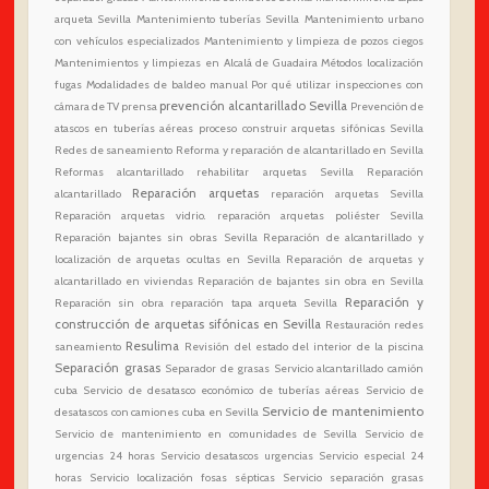
arqueta Sevilla
Mantenimiento tuberías Sevilla
Mantenimiento urbano
con vehículos especializados
Mantenimiento y limpieza de pozos ciegos
Mantenimientos y limpiezas en Alcalá de Guadaira
Métodos localización
fugas
Modalidades de baldeo manual
Por qué utilizar inspecciones con
prevención alcantarillado Sevilla
cámara de TV
prensa
Prevención de
atascos en tuberías aéreas
proceso construir arquetas sifónicas Sevilla
Redes de saneamiento
Reforma y reparación de alcantarillado en Sevilla
Reformas alcantarillado
rehabilitar arquetas Sevilla
Reparación
Reparación arquetas
alcantarillado
reparación arquetas Sevilla
Reparación arquetas vidrio. reparación arquetas poliéster Sevilla
Reparación bajantes sin obras Sevilla
Reparación de alcantarillado y
localización de arquetas ocultas en Sevilla
Reparación de arquetas y
alcantarillado en viviendas
Reparación de bajantes sin obra en Sevilla
Reparación y
Reparación sin obra
reparación tapa arqueta Sevilla
construcción de arquetas sifónicas en Sevilla
Restauración redes
Resulima
saneamiento
Revisión del estado del interior de la piscina
Separación grasas
Separador de grasas
Servicio alcantarillado camión
cuba
Servicio de desatasco económico de tuberías aéreas
Servicio de
Servicio de mantenimiento
desatascos con camiones cuba en Sevilla
Servicio de mantenimiento en comunidades de Sevilla
Servicio de
urgencias 24 horas
Servicio desatascos urgencias
Servicio especial 24
horas
Servicio localización fosas sépticas
Servicio separación grasas