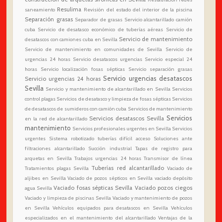
Resulima
saneamiento
Revisión del estado del interior de la piscina
Separación grasas
Separador de grasas
Servicio alcantarillado camión
cuba
Servicio de desatasco económico de tuberías aéreas
Servicio de
Servicio de mantenimiento
desatascos con camiones cuba en Sevilla
Servicio de mantenimiento en comunidades de Sevilla
Servicio de
urgencias 24 horas
Servicio desatascos urgencias
Servicio especial 24
horas
Servicio localización fosas sépticas
Servicio separación grasas
Servicio urgencias desatascos
Servicio urgencias 24 horas
Sevilla
Servicio y mantenimiento de alcantarillado en Sevilla
Servicios
control plagas
Servicios de desatasco y limpieza de fosas sépticas
Servicios
de desatascos de sumideros con camión cuba
Servicios de mantenimiento
Servicios
Servicios desatascos Sevilla
en la red de alcantarillado
mantenimiento
Servicios profesionales urgentes en Sevilla
Servicios
urgentes
Sistema robotizado tuberías difícil acceso
Soluciones ante
filtraciones alcantarillado
Succión industrial
Tapas de registro para
arquetas en Sevilla
Trabajos urgencias 24 horas
Transmisor de línea
Tuberías red alcantarillado
Tratamientos plagas Sevilla
Vaciado de
aljibes en Sevilla
Vaciado de pozos sépticos en Sevilla
vaciado depósito
Vaciado fosas sépticas Sevilla
Vaciado pozos ciegos
agua Sevilla
Vaciado y limpieza de piscinas Sevilla
Vaciado y mantenimiento de pozos
en Sevilla
Vehículos equipados para desatascos en Sevilla
Vehículos
especializados en el mantenimiento del alcantarillado
Ventajas de la