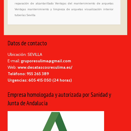
reparación de alcantarillado
Ventajas del mantenimiento de arquetas
Ventajas mantenimiento y limpieza de arquetas
visualización interior
tuberías Sevilla
Datos de contacto
Ubicación: SEVILLA
E-mail:
gruporesulima@gmail.com
Web:
www.desatascosresulima.es/
Teléfono:
955 265 389
Urgencias:
605 415 050 (24 horas)
Empresa homologada y autorizada por Sanidad y
Junta de Andalucía