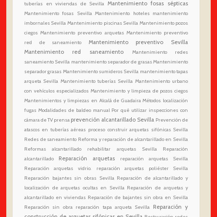
Mantenimiento fosas sépticas
tuberías en viviendas de Sevilla
Mantenimiento fosas Sevilla
Mantenimiento hoteles
mantenimiento
imbornales Sevilla
Mantenimiento piscinas Sevilla
Mantenimiento pozos
ciegos
Mantenimiento preventivo arquetas
Mantenimiento preventivo
Mantenimiento preventivo Sevilla
red de saneamiento
Mantenimiento red saneamiento
Mantenimiento redes
saneamiento Sevilla
mantenimiento separador de grasas
Mantenimiento
separador grasas
Mantenimiento sumideros Sevilla
mantenimiento tapas
arqueta Sevilla
Mantenimiento tuberías Sevilla
Mantenimiento urbano
con vehículos especializados
Mantenimiento y limpieza de pozos ciegos
Mantenimientos y limpiezas en Alcalá de Guadaira
Métodos localización
fugas
Modalidades de baldeo manual
Por qué utilizar inspecciones con
prevención alcantarillado Sevilla
cámara de TV
prensa
Prevención de
atascos en tuberías aéreas
proceso construir arquetas sifónicas Sevilla
Redes de saneamiento
Reforma y reparación de alcantarillado en Sevilla
Reformas alcantarillado
rehabilitar arquetas Sevilla
Reparación
Reparación arquetas
alcantarillado
reparación arquetas Sevilla
Reparación arquetas vidrio. reparación arquetas poliéster Sevilla
Reparación bajantes sin obras Sevilla
Reparación de alcantarillado y
localización de arquetas ocultas en Sevilla
Reparación de arquetas y
alcantarillado en viviendas
Reparación de bajantes sin obra en Sevilla
Reparación y
Reparación sin obra
reparación tapa arqueta Sevilla
construcción de arquetas sifónicas en Sevilla
Restauración redes