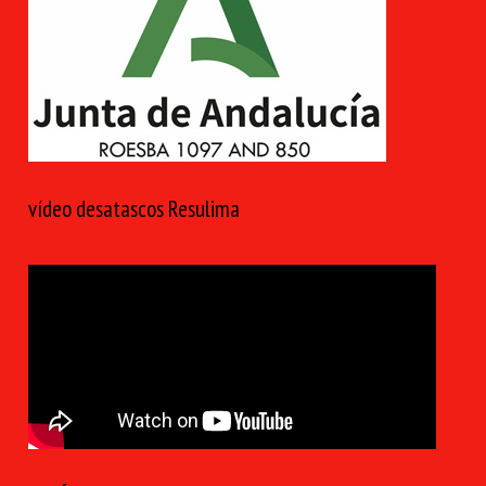
vídeo desatascos Resulima