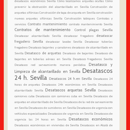
desatascos económicos Sevilla
Cómo localizamos arquetas ocultas
Cómo
prevenir la obstrucción del alcantarillado en Sevilla
Construcción de
arquetas sifónicas
Construcción de tapa de arqueta en Sevilla
construcción
nuevas arquetas sifónicas Sevilla
Construcción tabiques
Contratas y
Contrato mantenimiento
servicios
contrato mantenimiento Sevilla
Contratos de mantenimiento
Control plagas Sevilla
desatascar
Desatascar alcantarillado Sevilla
desatascar fregadero
fregadero Sevilla
desatascar lavabo Sevilla
Desatascar tuberías
fregadero
Desatasco bajantes y canalones
desatasco de alcantarillado en
Desatasco de arquetas
Sevilla
Desatasco de bajantes
Desatasco de
bajantes en tuberías aéreas en Sevilla
Desatasco fregaderos Sevilla
Desatasco y
Desatasco red saneamiento manera periódica
Desatascos
Limpieza de alcantarillado en Sevilla
24 h. Sevilla
Desatascos 24 h.en Sevilla
Desatascos 24
horas de arquetas
Desatascos 24h económicos en Sevilla
Desatascos
Desatascos arquetas Sevilla
alcantarillado Sevilla
Desatascos
camiones cuba
Desatascos con camiones cuba en Sevilla
Desatascos de
arquetas en alcantarillado de Sevilla
Desatascos de la red de saneamiento
en Sevilla
Desatascos de sumideros en Sevilla
Desatascos de urgencia con
vehículos especializados
Desatascos de urgencia en Sevilla
Desatascos de
Desatascos económicos
urgencia las 24 horas en Sevilla
Desatascos económicos en viviendas de Sevilla
Desatascos en Alcalá de