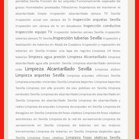
periódica Sevilla
Función de las arquetas
Funcionamiento separador de
grasas
Humedades provocadas filtraciones
Importancia de mantener el
alcantarillado limpio
inspección alcantarillado cámara TV Sevilla
Inspección arquetas Sevilla
Inspección anual con cámara de Tv
Inspección conductos
Inspección con cámara de tv en desatascos
Inspección equipo TV
inspección tuberías aéreas Sevilla
inspección
Inspección tuberías Sevilla
tuberías cámara TV Sevilla
Inspección y
localización de tuberías en Alcalá de Guadaira
Inspección y reparación de
tuberías en Sevilla
Instalar una tapa de registro
Limpieza 24 horas
limpieza agua presión
Limpieza Alcantarillado
tuberías
limpieza
alcantarillado agua alta presión Sevilla
Limpieza alcantarillado camiones
Limpieza Alcantarillado Sevilla
cuba
Limpieza aljibes
Limpieza arquetas Sevilla
Limpieza arquetas sifónicas Sevilla
Limpieza arquetas viviendas Sevilla
Limpieza bajantes
Limpieza bajantes
Sevilla
Limpieza con alta presión de vías públicas en Sevilla
limpieza
conductos Sevilla
Limpieza de alcantarillado
Limpieza de alcantarillado en
Sevilla
Limpieza de alcantarillado Sevilla
Limpieza de alcantarillado y
redes
Limpieza de arquetas
Limpieza de arquetas en Sevilla
Limpieza de
desagües en Sevilla
Limpieza de fosas sépticas
Limpieza de fosas sépticas
económicas en Sevilla
Limpieza de la red de saneamiento
Limpieza de
saneamiento en Sevilla
Limpieza de tuberías con las mejores
herramientas
Limpieza de tuberías en Sevilla
limpieza depósitos agua
Limpieza fosas sépticas Sevilla
Sevilla
Limpieza fosas sépticas