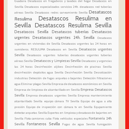
Guadaira
Desatascos en fregaderos y lavabos del hogar
Desatascos en
Sevilla
Desatascos especializados servicios 24h.
desatascos red tuberías
Desatascos
aéreas Sevilla
Desatascos redes saneamiento Sevilla
Desatascos Resulima en
Resulima
Sevilla
Desatascos Resulima Sevilla
Desatascos Sevilla
Desatascos tuberías
Desatascos
urgentes
Desatascos urgentes 24h. Sevilla
Desatascos
urgentes en viviendas de Sevilla
Desatascos urgentes las 24 horas en
Desatascos urgentes
sumideros. RESULIMA Desatascos en Sevilla
Sevilla
Desatascos urgentes tuberías
desatascos urgentes tuberías
Desatascos y Limpiezas Sevilla
aéreas Sevilla
Desatascos y urgencias
las 24 horas
Desinfección aljibes
Desinfección de piscinas Sevilla
desinfección depósitos agua Sevilla
Desinfección Sevilla
Desratización
industrias
Detección de fugas arquetas o bajantes
Detección filtraciones
agua
Eliminar plagas Sevilla
Empresa de desatascos económicos en Sevilla
Empresa Desatascos
Empresa de limpieza de alcantarillado en Sevilla
Sevilla
Empresa desatascos urgentes Sevilla
Empresa mantenimiento
alcantarillado Sevilla
equipo cámara TV Sevilla
Equipo de agua a alta
presión
Equipo de inspección con cámara tv en Sevilla
Equpamiento
detectar arquetas Sevilla
Expertos en limpieza y desatasco de bajantes en
Fontanería 24h
Sevilla
Flota camiones cuba
Flota vehículos especiales
Fontaneros Sevilla
Sevilla
Fugas de agua Sevilla
fumigación