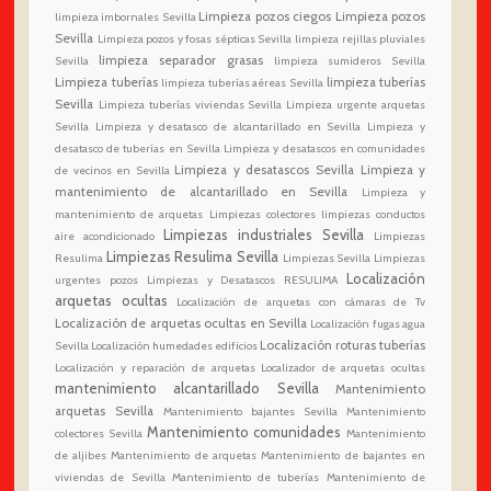
Limpieza pozos ciegos
Limpieza pozos
limpieza imbornales Sevilla
Sevilla
Limpieza pozos y fosas sépticas Sevilla
limpieza rejillas pluviales
limpieza separador grasas
Sevilla
limpieza sumideros Sevilla
Limpieza tuberías
limpieza tuberías
limpieza tuberías aéreas Sevilla
Sevilla
Limpieza tuberías viviendas Sevilla
Limpieza urgente arquetas
Sevilla
Limpieza y desatasco de alcantarillado en Sevilla
Limpieza y
desatasco de tuberías en Sevilla
Limpieza y desatascos en comunidades
Limpieza y desatascos Sevilla
Limpieza y
de vecinos en Sevilla
mantenimiento de alcantarillado en Sevilla
Limpieza y
mantenimiento de arquetas
Limpiezas colectores
limpiezas conductos
Limpiezas industriales Sevilla
aire acondicionado
Limpiezas
Limpiezas Resulima Sevilla
Resulima
Limpiezas Sevilla
Limpiezas
Localización
urgentes pozos
Limpiezas y Desatascos RESULIMA
arquetas ocultas
Localización de arquetas con cámaras de Tv
Localización de arquetas ocultas en Sevilla
Localización fugas agua
Localización roturas tuberías
Sevilla
Localización humedades edificios
Localización y reparación de arquetas
Localizador de arquetas ocultas
mantenimiento alcantarillado Sevilla
Mantenimiento
arquetas Sevilla
Mantenimiento bajantes Sevilla
Mantenimiento
Mantenimiento comunidades
colectores Sevilla
Mantenimiento
de aljibes
Mantenimiento de arquetas
Mantenimiento de bajantes en
viviendas de Sevilla
Mantenimiento de tuberías
Mantenimiento de