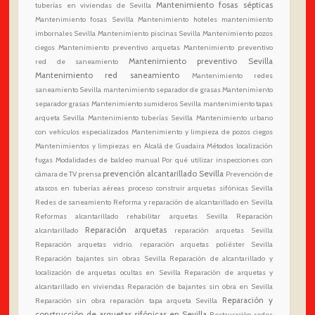
Mantenimiento fosas sépticas
tuberías en viviendas de Sevilla
Mantenimiento fosas Sevilla
Mantenimiento hoteles
mantenimiento
imbornales Sevilla
Mantenimiento piscinas Sevilla
Mantenimiento pozos
ciegos
Mantenimiento preventivo arquetas
Mantenimiento preventivo
Mantenimiento preventivo Sevilla
red de saneamiento
Mantenimiento red saneamiento
Mantenimiento redes
saneamiento Sevilla
mantenimiento separador de grasas
Mantenimiento
separador grasas
Mantenimiento sumideros Sevilla
mantenimiento tapas
arqueta Sevilla
Mantenimiento tuberías Sevilla
Mantenimiento urbano
con vehículos especializados
Mantenimiento y limpieza de pozos ciegos
Mantenimientos y limpiezas en Alcalá de Guadaira
Métodos localización
fugas
Modalidades de baldeo manual
Por qué utilizar inspecciones con
prevención alcantarillado Sevilla
cámara de TV
prensa
Prevención de
atascos en tuberías aéreas
proceso construir arquetas sifónicas Sevilla
Redes de saneamiento
Reforma y reparación de alcantarillado en Sevilla
Reformas alcantarillado
rehabilitar arquetas Sevilla
Reparación
Reparación arquetas
alcantarillado
reparación arquetas Sevilla
Reparación arquetas vidrio. reparación arquetas poliéster Sevilla
Reparación bajantes sin obras Sevilla
Reparación de alcantarillado y
localización de arquetas ocultas en Sevilla
Reparación de arquetas y
alcantarillado en viviendas
Reparación de bajantes sin obra en Sevilla
Reparación y
Reparación sin obra
reparación tapa arqueta Sevilla
construcción de arquetas sifónicas en Sevilla
Restauración redes