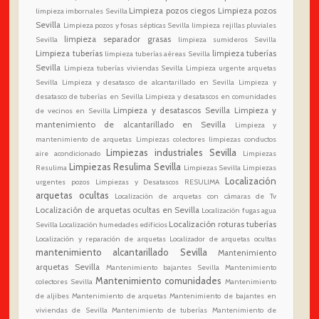
Limpieza pozos ciegos
Limpieza pozos
limpieza imbornales Sevilla
Sevilla
Limpieza pozos y fosas sépticas Sevilla
limpieza rejillas pluviales
limpieza separador grasas
Sevilla
limpieza sumideros Sevilla
Limpieza tuberías
limpieza tuberías
limpieza tuberías aéreas Sevilla
Sevilla
Limpieza tuberías viviendas Sevilla
Limpieza urgente arquetas
Sevilla
Limpieza y desatasco de alcantarillado en Sevilla
Limpieza y
desatasco de tuberías en Sevilla
Limpieza y desatascos en comunidades
Limpieza y desatascos Sevilla
Limpieza y
de vecinos en Sevilla
mantenimiento de alcantarillado en Sevilla
Limpieza y
mantenimiento de arquetas
Limpiezas colectores
limpiezas conductos
Limpiezas industriales Sevilla
aire acondicionado
Limpiezas
Limpiezas Resulima Sevilla
Resulima
Limpiezas Sevilla
Limpiezas
Localización
urgentes pozos
Limpiezas y Desatascos RESULIMA
arquetas ocultas
Localización de arquetas con cámaras de Tv
Localización de arquetas ocultas en Sevilla
Localización fugas agua
Localización roturas tuberías
Sevilla
Localización humedades edificios
Localización y reparación de arquetas
Localizador de arquetas ocultas
mantenimiento alcantarillado Sevilla
Mantenimiento
arquetas Sevilla
Mantenimiento bajantes Sevilla
Mantenimiento
Mantenimiento comunidades
colectores Sevilla
Mantenimiento
de aljibes
Mantenimiento de arquetas
Mantenimiento de bajantes en
viviendas de Sevilla
Mantenimiento de tuberías
Mantenimiento de