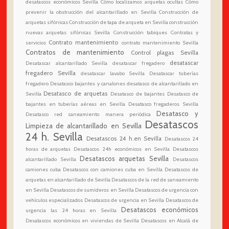
desatascos económicos Sevilla
Cómo localizamos arquetas ocultas
Cómo
prevenir la obstrucción del alcantarillado en Sevilla
Construcción de
arquetas sifónicas
Construcción de tapa de arqueta en Sevilla
construcción
nuevas arquetas sifónicas Sevilla
Construcción tabiques
Contratas y
Contrato mantenimiento
servicios
contrato mantenimiento Sevilla
Contratos de mantenimiento
Control plagas Sevilla
desatascar
Desatascar alcantarillado Sevilla
desatascar fregadero
fregadero Sevilla
desatascar lavabo Sevilla
Desatascar tuberías
fregadero
Desatasco bajantes y canalones
desatasco de alcantarillado en
Desatasco de arquetas
Sevilla
Desatasco de bajantes
Desatasco de
bajantes en tuberías aéreas en Sevilla
Desatasco fregaderos Sevilla
Desatasco y
Desatasco red saneamiento manera periódica
Desatascos
Limpieza de alcantarillado en Sevilla
24 h. Sevilla
Desatascos 24 h.en Sevilla
Desatascos 24
horas de arquetas
Desatascos 24h económicos en Sevilla
Desatascos
Desatascos arquetas Sevilla
alcantarillado Sevilla
Desatascos
camiones cuba
Desatascos con camiones cuba en Sevilla
Desatascos de
arquetas en alcantarillado de Sevilla
Desatascos de la red de saneamiento
en Sevilla
Desatascos de sumideros en Sevilla
Desatascos de urgencia con
vehículos especializados
Desatascos de urgencia en Sevilla
Desatascos de
Desatascos económicos
urgencia las 24 horas en Sevilla
Desatascos económicos en viviendas de Sevilla
Desatascos en Alcalá de