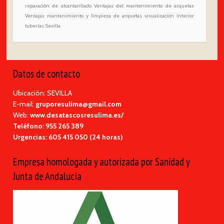
reparación de alcantarillado
Ventajas del mantenimiento de arquetas
Ventajas mantenimiento y limpieza de arquetas
visualización interior
tuberías Sevilla
Datos de contacto
Ubicación: SEVILLA
E-mail:
gruporesulima@gmail.com
Web:
www.desatascosresulima.es/
Teléfono:
955 265 389
Urgencias:
605 415 050 (24 horas)
Empresa homologada y autorizada por Sanidad y
Junta de Andalucía