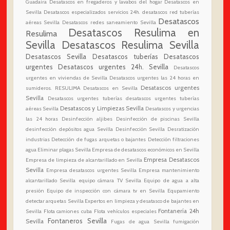
Guadaira
Desatascos en fregaderos y lavabos del hogar
Desatascos en
Sevilla
Desatascos especializados servicios 24h.
desatascos red tuberías
Desatascos
aéreas Sevilla
Desatascos redes saneamiento Sevilla
Desatascos Resulima en
Resulima
Sevilla
Desatascos Resulima Sevilla
Desatascos Sevilla
Desatascos tuberías
Desatascos
urgentes
Desatascos urgentes 24h. Sevilla
Desatascos
urgentes en viviendas de Sevilla
Desatascos urgentes las 24 horas en
Desatascos urgentes
sumideros. RESULIMA Desatascos en Sevilla
Sevilla
Desatascos urgentes tuberías
desatascos urgentes tuberías
Desatascos y Limpiezas Sevilla
aéreas Sevilla
Desatascos y urgencias
las 24 horas
Desinfección aljibes
Desinfección de piscinas Sevilla
desinfección depósitos agua Sevilla
Desinfección Sevilla
Desratización
industrias
Detección de fugas arquetas o bajantes
Detección filtraciones
agua
Eliminar plagas Sevilla
Empresa de desatascos económicos en Sevilla
Empresa Desatascos
Empresa de limpieza de alcantarillado en Sevilla
Sevilla
Empresa desatascos urgentes Sevilla
Empresa mantenimiento
alcantarillado Sevilla
equipo cámara TV Sevilla
Equipo de agua a alta
presión
Equipo de inspección con cámara tv en Sevilla
Equpamiento
detectar arquetas Sevilla
Expertos en limpieza y desatasco de bajantes en
Fontanería 24h
Sevilla
Flota camiones cuba
Flota vehículos especiales
Fontaneros Sevilla
Sevilla
Fugas de agua Sevilla
fumigación