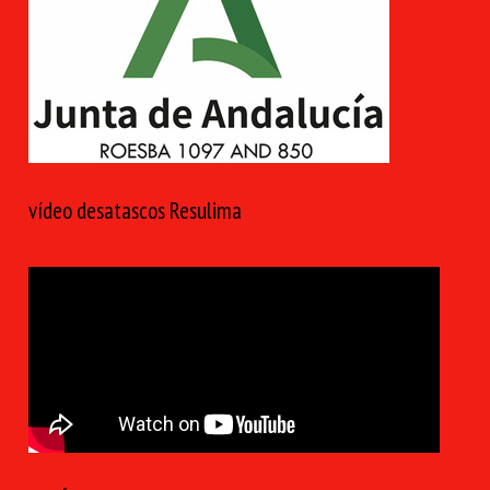
vídeo desatascos Resulima