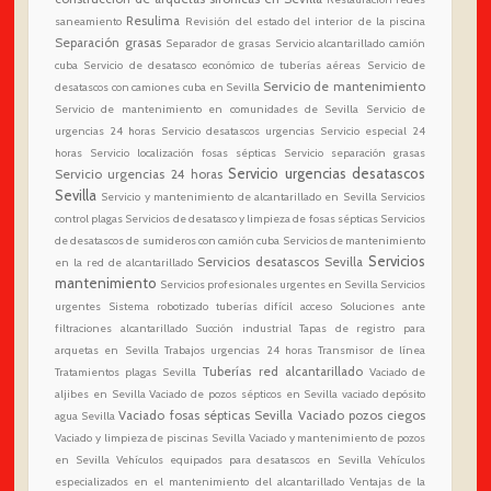
Resulima
saneamiento
Revisión del estado del interior de la piscina
Separación grasas
Separador de grasas
Servicio alcantarillado camión
cuba
Servicio de desatasco económico de tuberías aéreas
Servicio de
Servicio de mantenimiento
desatascos con camiones cuba en Sevilla
Servicio de mantenimiento en comunidades de Sevilla
Servicio de
urgencias 24 horas
Servicio desatascos urgencias
Servicio especial 24
horas
Servicio localización fosas sépticas
Servicio separación grasas
Servicio urgencias desatascos
Servicio urgencias 24 horas
Sevilla
Servicio y mantenimiento de alcantarillado en Sevilla
Servicios
control plagas
Servicios de desatasco y limpieza de fosas sépticas
Servicios
de desatascos de sumideros con camión cuba
Servicios de mantenimiento
Servicios
Servicios desatascos Sevilla
en la red de alcantarillado
mantenimiento
Servicios profesionales urgentes en Sevilla
Servicios
urgentes
Sistema robotizado tuberías difícil acceso
Soluciones ante
filtraciones alcantarillado
Succión industrial
Tapas de registro para
arquetas en Sevilla
Trabajos urgencias 24 horas
Transmisor de línea
Tuberías red alcantarillado
Tratamientos plagas Sevilla
Vaciado de
aljibes en Sevilla
Vaciado de pozos sépticos en Sevilla
vaciado depósito
Vaciado fosas sépticas Sevilla
Vaciado pozos ciegos
agua Sevilla
Vaciado y limpieza de piscinas Sevilla
Vaciado y mantenimiento de pozos
en Sevilla
Vehículos equipados para desatascos en Sevilla
Vehículos
especializados en el mantenimiento del alcantarillado
Ventajas de la