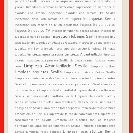
periódica Sevilla
Función de las arquetas
Funcionamiento separador de
grasas
Humedades provocadas filtraciones
Importancia de mantener el
alcantarillado limpio
inspección alcantarillado cámara TV Sevilla
Inspección arquetas Sevilla
Inspección anual con cámara de Tv
Inspección conductos
Inspección con cámara de tv en desatascos
Inspección equipo TV
inspección tuberías aéreas Sevilla
inspección
Inspección tuberías Sevilla
tuberías cámara TV Sevilla
Inspección y
localización de tuberías en Alcalá de Guadaira
Inspección y reparación de
tuberías en Sevilla
Instalar una tapa de registro
Limpieza 24 horas
limpieza agua presión
Limpieza Alcantarillado
tuberías
limpieza
alcantarillado agua alta presión Sevilla
Limpieza alcantarillado camiones
Limpieza Alcantarillado Sevilla
cuba
Limpieza aljibes
Limpieza arquetas Sevilla
Limpieza arquetas sifónicas Sevilla
Limpieza arquetas viviendas Sevilla
Limpieza bajantes
Limpieza bajantes
Sevilla
Limpieza con alta presión de vías públicas en Sevilla
limpieza
conductos Sevilla
Limpieza de alcantarillado
Limpieza de alcantarillado en
Sevilla
Limpieza de alcantarillado Sevilla
Limpieza de alcantarillado y
redes
Limpieza de arquetas
Limpieza de arquetas en Sevilla
Limpieza de
desagües en Sevilla
Limpieza de fosas sépticas
Limpieza de fosas sépticas
económicas en Sevilla
Limpieza de la red de saneamiento
Limpieza de
saneamiento en Sevilla
Limpieza de tuberías con las mejores
herramientas
Limpieza de tuberías en Sevilla
limpieza depósitos agua
Limpieza fosas sépticas Sevilla
Sevilla
Limpieza fosas sépticas