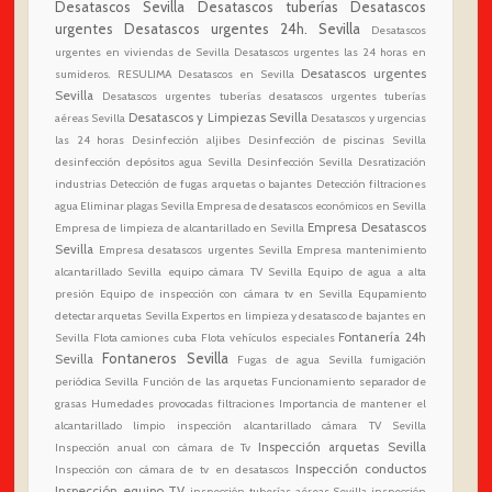
Desatascos Sevilla
Desatascos tuberías
Desatascos
urgentes
Desatascos urgentes 24h. Sevilla
Desatascos
urgentes en viviendas de Sevilla
Desatascos urgentes las 24 horas en
Desatascos urgentes
sumideros. RESULIMA Desatascos en Sevilla
Sevilla
Desatascos urgentes tuberías
desatascos urgentes tuberías
Desatascos y Limpiezas Sevilla
aéreas Sevilla
Desatascos y urgencias
las 24 horas
Desinfección aljibes
Desinfección de piscinas Sevilla
desinfección depósitos agua Sevilla
Desinfección Sevilla
Desratización
industrias
Detección de fugas arquetas o bajantes
Detección filtraciones
agua
Eliminar plagas Sevilla
Empresa de desatascos económicos en Sevilla
Empresa Desatascos
Empresa de limpieza de alcantarillado en Sevilla
Sevilla
Empresa desatascos urgentes Sevilla
Empresa mantenimiento
alcantarillado Sevilla
equipo cámara TV Sevilla
Equipo de agua a alta
presión
Equipo de inspección con cámara tv en Sevilla
Equpamiento
detectar arquetas Sevilla
Expertos en limpieza y desatasco de bajantes en
Fontanería 24h
Sevilla
Flota camiones cuba
Flota vehículos especiales
Fontaneros Sevilla
Sevilla
Fugas de agua Sevilla
fumigación
periódica Sevilla
Función de las arquetas
Funcionamiento separador de
grasas
Humedades provocadas filtraciones
Importancia de mantener el
alcantarillado limpio
inspección alcantarillado cámara TV Sevilla
Inspección arquetas Sevilla
Inspección anual con cámara de Tv
Inspección conductos
Inspección con cámara de tv en desatascos
Inspección equipo TV
inspección tuberías aéreas Sevilla
inspección