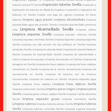
Inspección tuberías Sevilla
tuberías cámara TV Sevilla
Inspección y
localización de tuberías en Alcalá de Guadaira
Inspección y reparación de
tuberías en Sevilla
Instalar una tapa de registro
Limpieza 24 horas
limpieza agua presión
Limpieza Alcantarillado
tuberías
limpieza
alcantarillado agua alta presión Sevilla
Limpieza alcantarillado camiones
Limpieza Alcantarillado Sevilla
cuba
Limpieza aljibes
Limpieza arquetas Sevilla
Limpieza arquetas sifónicas Sevilla
Limpieza arquetas viviendas Sevilla
Limpieza bajantes
Limpieza bajantes
Sevilla
Limpieza con alta presión de vías públicas en Sevilla
limpieza
conductos Sevilla
Limpieza de alcantarillado
Limpieza de alcantarillado en
Sevilla
Limpieza de alcantarillado Sevilla
Limpieza de alcantarillado y
redes
Limpieza de arquetas
Limpieza de arquetas en Sevilla
Limpieza de
desagües en Sevilla
Limpieza de fosas sépticas
Limpieza de fosas sépticas
económicas en Sevilla
Limpieza de la red de saneamiento
Limpieza de
saneamiento en Sevilla
Limpieza de tuberías con las mejores
herramientas
Limpieza de tuberías en Sevilla
limpieza depósitos agua
Limpieza fosas sépticas Sevilla
Sevilla
Limpieza fosas sépticas
Limpieza pozos ciegos
Limpieza pozos
limpieza imbornales Sevilla
Sevilla
Limpieza pozos y fosas sépticas Sevilla
limpieza rejillas pluviales
limpieza separador grasas
Sevilla
limpieza sumideros Sevilla
Limpieza tuberías
limpieza tuberías
limpieza tuberías aéreas Sevilla
Sevilla
Limpieza tuberías viviendas Sevilla
Limpieza urgente arquetas