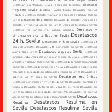
desatascar
Desatascar alcantarillado Sevilla
desatascar fregadero
fregadero Sevilla
desatascar lavabo Sevilla
Desatascar tuberías
fregadero
Desatasco bajantes y canalones
desatasco de alcantarillado en
Desatasco de arquetas
Sevilla
Desatasco de bajantes
Desatasco de
bajantes en tuberías aéreas en Sevilla
Desatasco fregaderos Sevilla
Desatasco y
Desatasco red saneamiento manera periódica
Desatascos
Limpieza de alcantarillado en Sevilla
24 h. Sevilla
Desatascos 24 h.en Sevilla
Desatascos 24
horas de arquetas
Desatascos 24h económicos en Sevilla
Desatascos
Desatascos arquetas Sevilla
alcantarillado Sevilla
Desatascos
camiones cuba
Desatascos con camiones cuba en Sevilla
Desatascos de
arquetas en alcantarillado de Sevilla
Desatascos de la red de saneamiento
en Sevilla
Desatascos de sumideros en Sevilla
Desatascos de urgencia con
vehículos especializados
Desatascos de urgencia en Sevilla
Desatascos de
Desatascos económicos
urgencia las 24 horas en Sevilla
Desatascos económicos en viviendas de Sevilla
Desatascos en Alcalá de
Guadaira
Desatascos en fregaderos y lavabos del hogar
Desatascos en
Sevilla
Desatascos especializados servicios 24h.
desatascos red tuberías
Desatascos
aéreas Sevilla
Desatascos redes saneamiento Sevilla
Desatascos Resulima en
Resulima
Sevilla
Desatascos Resulima Sevilla