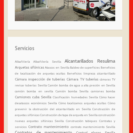
Servicios
Alcantarillados Resulima
Albañilería
Albañilería Sevilla
Arquetas sifónicas
Atascos en Sevilla
Baldeo de superficies
Beneficios
de localización de arquetas ocultas
Beneficios limpieza alcantarillado
Cámara inspección de tuberías
Cámara TV tuberías
cámaras TV
revisar tuberías Sevilla
Camión bomba de agua a alta presión en Sevilla
camión bomba en sevilla
Camión bomba Sevilla
camiones bomba
Camiones cuba Sevilla
Clasificación humedades Sevilla
Cómo hacer
desatascos económicos Sevilla
Cómo localizamos arquetas ocultas
Cómo
prevenir la obstrucción del alcantarillado en Sevilla
Construcción de
arquetas sifónicas
Construcción de tapa de arqueta en Sevilla
construcción
nuevas arquetas sifónicas Sevilla
Construcción tabiques
Contratas y
Contrato mantenimiento
servicios
contrato mantenimiento Sevilla
Contratos de mantenimiento
Control plagas Sevilla