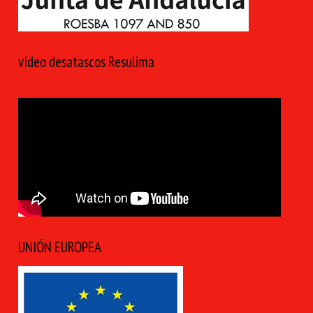
vídeo desatascos Resulima
UNIÓN EUROPEA