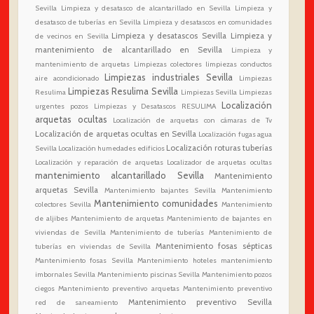
Sevilla
Limpieza y desatasco de alcantarillado en Sevilla
Limpieza y
desatasco de tuberías en Sevilla
Limpieza y desatascos en comunidades
Limpieza y desatascos Sevilla
Limpieza y
de vecinos en Sevilla
mantenimiento de alcantarillado en Sevilla
Limpieza y
mantenimiento de arquetas
Limpiezas colectores
limpiezas conductos
Limpiezas industriales Sevilla
aire acondicionado
Limpiezas
Limpiezas Resulima Sevilla
Resulima
Limpiezas Sevilla
Limpiezas
Localización
urgentes pozos
Limpiezas y Desatascos RESULIMA
arquetas ocultas
Localización de arquetas con cámaras de Tv
Localización de arquetas ocultas en Sevilla
Localización fugas agua
Localización roturas tuberías
Sevilla
Localización humedades edificios
Localización y reparación de arquetas
Localizador de arquetas ocultas
mantenimiento alcantarillado Sevilla
Mantenimiento
arquetas Sevilla
Mantenimiento bajantes Sevilla
Mantenimiento
Mantenimiento comunidades
colectores Sevilla
Mantenimiento
de aljibes
Mantenimiento de arquetas
Mantenimiento de bajantes en
viviendas de Sevilla
Mantenimiento de tuberías
Mantenimiento de
Mantenimiento fosas sépticas
tuberías en viviendas de Sevilla
Mantenimiento fosas Sevilla
Mantenimiento hoteles
mantenimiento
imbornales Sevilla
Mantenimiento piscinas Sevilla
Mantenimiento pozos
ciegos
Mantenimiento preventivo arquetas
Mantenimiento preventivo
Mantenimiento preventivo Sevilla
red de saneamiento