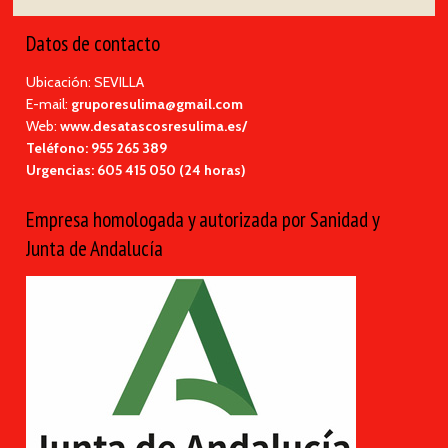
Datos de contacto
Ubicación: SEVILLA
E-mail:
gruporesulima@gmail.com
Web:
www.desatascosresulima.es/
Teléfono:
955 265 389
Urgencias:
605 415 050 (24 horas)
Empresa homologada y autorizada por Sanidad y
Junta de Andalucía