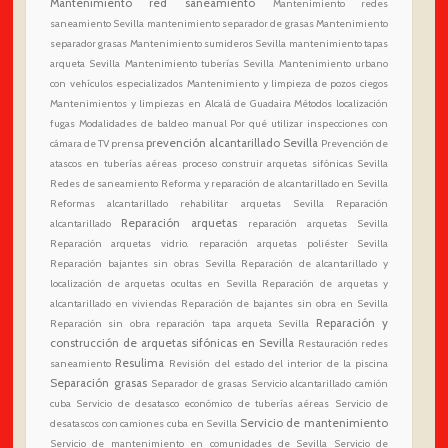
Mantenimiento red saneamiento
Mantenimiento redes
saneamiento Sevilla
mantenimiento separador de grasas
Mantenimiento
separador grasas
Mantenimiento sumideros Sevilla
mantenimiento tapas
arqueta Sevilla
Mantenimiento tuberías Sevilla
Mantenimiento urbano
con vehículos especializados
Mantenimiento y limpieza de pozos ciegos
Mantenimientos y limpiezas en Alcalá de Guadaira
Métodos localización
fugas
Modalidades de baldeo manual
Por qué utilizar inspecciones con
prevención alcantarillado Sevilla
cámara de TV
prensa
Prevención de
atascos en tuberías aéreas
proceso construir arquetas sifónicas Sevilla
Redes de saneamiento
Reforma y reparación de alcantarillado en Sevilla
Reformas alcantarillado
rehabilitar arquetas Sevilla
Reparación
Reparación arquetas
alcantarillado
reparación arquetas Sevilla
Reparación arquetas vidrio. reparación arquetas poliéster Sevilla
Reparación bajantes sin obras Sevilla
Reparación de alcantarillado y
localización de arquetas ocultas en Sevilla
Reparación de arquetas y
alcantarillado en viviendas
Reparación de bajantes sin obra en Sevilla
Reparación y
Reparación sin obra
reparación tapa arqueta Sevilla
construcción de arquetas sifónicas en Sevilla
Restauración redes
Resulima
saneamiento
Revisión del estado del interior de la piscina
Separación grasas
Separador de grasas
Servicio alcantarillado camión
cuba
Servicio de desatasco económico de tuberías aéreas
Servicio de
Servicio de mantenimiento
desatascos con camiones cuba en Sevilla
Servicio de mantenimiento en comunidades de Sevilla
Servicio de