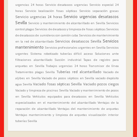
urgencias 24 horas
Servicio desatascos urgencias
Servicio especial 24
horas
Servicio localización fosas sépticas
Servicio separación grasas
Servicio urgencias desatascos
Servicio urgencias 24 horas
Sevilla
Servicio y mantenimiento de alcantarillado en Sevilla
Servicios
control plagas
Servicios de desatasco y limpieza de fosas sépticas
Servicios
de desatascos de sumideros con camión cuba
Servicios de mantenimiento
Servicios
Servicios desatascos Sevilla
en la red de alcantarillado
mantenimiento
Servicios profesionales urgentes en Sevilla
Servicios
urgentes
Sistema robotizado tuberías difícil acceso
Soluciones ante
filtraciones alcantarillado
Succión industrial
Tapas de registro para
arquetas en Sevilla
Trabajos urgencias 24 horas
Transmisor de línea
Tuberías red alcantarillado
Tratamientos plagas Sevilla
Vaciado de
aljibes en Sevilla
Vaciado de pozos sépticos en Sevilla
vaciado depósito
Vaciado fosas sépticas Sevilla
Vaciado pozos ciegos
agua Sevilla
Vaciado y limpieza de piscinas Sevilla
Vaciado y mantenimiento de pozos
en Sevilla
Vehículos equipados para desatascos en Sevilla
Vehículos
especializados en el mantenimiento del alcantarillado
Ventajas de la
reparación de alcantarillado
Ventajas del mantenimiento de arquetas
Ventajas mantenimiento y limpieza de arquetas
visualización interior
tuberías Sevilla