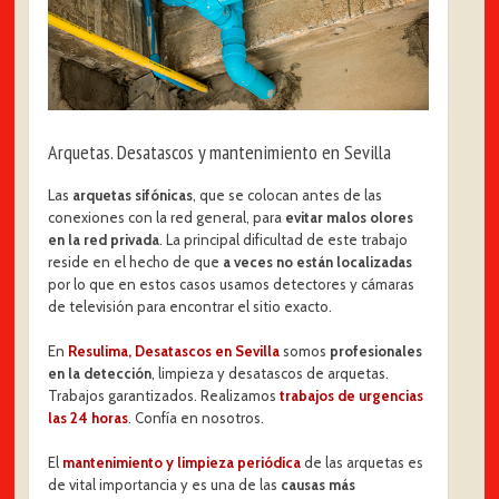
Arquetas. Desatascos y mantenimiento en Sevilla
Las
arquetas sifónicas
, que se colocan antes de las
conexiones con la red general, para
evitar malos olores
en la red privada
. La principal dificultad de este trabajo
reside en el hecho de que
a veces no están localizadas
por lo que en estos casos usamos detectores y cámaras
de televisión para encontrar el sitio exacto.
En
Resulima, Desatascos en Sevilla
somos
profesionales
en la detección
, limpieza y desatascos de arquetas.
Trabajos garantizados. Realizamos
trabajos de urgencias
las 24 horas
. Confía en nosotros.
El
mantenimiento y limpieza periódica
de las arquetas es
de vital importancia y es una de las
causas más