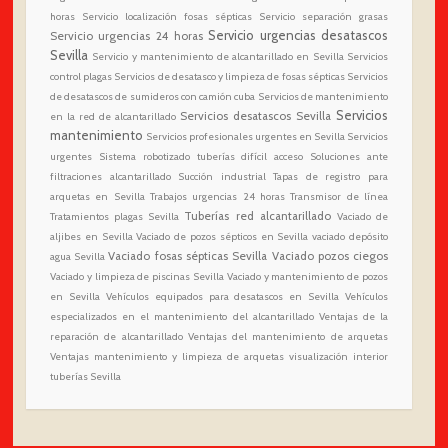
horas
Servicio localización fosas sépticas
Servicio separación grasas
Servicio urgencias desatascos
Servicio urgencias 24 horas
Sevilla
Servicio y mantenimiento de alcantarillado en Sevilla
Servicios
control plagas
Servicios de desatasco y limpieza de fosas sépticas
Servicios
de desatascos de sumideros con camión cuba
Servicios de mantenimiento
Servicios
Servicios desatascos Sevilla
en la red de alcantarillado
mantenimiento
Servicios profesionales urgentes en Sevilla
Servicios
urgentes
Sistema robotizado tuberías difícil acceso
Soluciones ante
filtraciones alcantarillado
Succión industrial
Tapas de registro para
arquetas en Sevilla
Trabajos urgencias 24 horas
Transmisor de línea
Tuberías red alcantarillado
Tratamientos plagas Sevilla
Vaciado de
aljibes en Sevilla
Vaciado de pozos sépticos en Sevilla
vaciado depósito
Vaciado fosas sépticas Sevilla
Vaciado pozos ciegos
agua Sevilla
Vaciado y limpieza de piscinas Sevilla
Vaciado y mantenimiento de pozos
en Sevilla
Vehículos equipados para desatascos en Sevilla
Vehículos
especializados en el mantenimiento del alcantarillado
Ventajas de la
reparación de alcantarillado
Ventajas del mantenimiento de arquetas
Ventajas mantenimiento y limpieza de arquetas
visualización interior
tuberías Sevilla