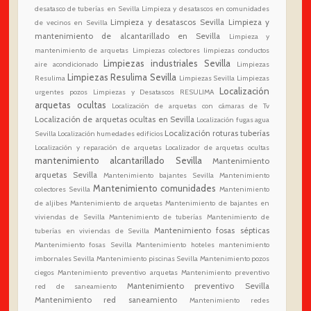
desatasco de tuberías en Sevilla
Limpieza y desatascos en comunidades
Limpieza y desatascos Sevilla
Limpieza y
de vecinos en Sevilla
mantenimiento de alcantarillado en Sevilla
Limpieza y
mantenimiento de arquetas
Limpiezas colectores
limpiezas conductos
Limpiezas industriales Sevilla
aire acondicionado
Limpiezas
Limpiezas Resulima Sevilla
Resulima
Limpiezas Sevilla
Limpiezas
Localización
urgentes pozos
Limpiezas y Desatascos RESULIMA
arquetas ocultas
Localización de arquetas con cámaras de Tv
Localización de arquetas ocultas en Sevilla
Localización fugas agua
Localización roturas tuberías
Sevilla
Localización humedades edificios
Localización y reparación de arquetas
Localizador de arquetas ocultas
mantenimiento alcantarillado Sevilla
Mantenimiento
arquetas Sevilla
Mantenimiento bajantes Sevilla
Mantenimiento
Mantenimiento comunidades
colectores Sevilla
Mantenimiento
de aljibes
Mantenimiento de arquetas
Mantenimiento de bajantes en
viviendas de Sevilla
Mantenimiento de tuberías
Mantenimiento de
Mantenimiento fosas sépticas
tuberías en viviendas de Sevilla
Mantenimiento fosas Sevilla
Mantenimiento hoteles
mantenimiento
imbornales Sevilla
Mantenimiento piscinas Sevilla
Mantenimiento pozos
ciegos
Mantenimiento preventivo arquetas
Mantenimiento preventivo
Mantenimiento preventivo Sevilla
red de saneamiento
Mantenimiento red saneamiento
Mantenimiento redes