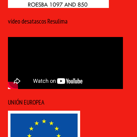
vídeo desatascos Resulima
UNIÓN EUROPEA