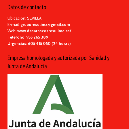
Datos de contacto
Ubicación: SEVILLA
E-mail:
gruporesulima@gmail.com
Web:
www.desatascosresulima.es/
Teléfono:
955 265 389
Urgencias:
605 415 050 (24 horas)
Empresa homologada y autorizada por Sanidad y
Junta de Andalucía