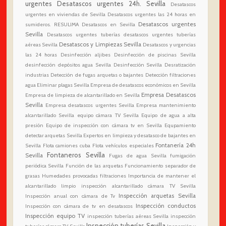
urgentes
Desatascos urgentes 24h. Sevilla
Desatascos
urgentes en viviendas de Sevilla
Desatascos urgentes las 24 horas en
Desatascos urgentes
sumideros. RESULIMA Desatascos en Sevilla
Sevilla
Desatascos urgentes tuberías
desatascos urgentes tuberías
Desatascos y Limpiezas Sevilla
aéreas Sevilla
Desatascos y urgencias
las 24 horas
Desinfección aljibes
Desinfección de piscinas Sevilla
desinfección depósitos agua Sevilla
Desinfección Sevilla
Desratización
industrias
Detección de fugas arquetas o bajantes
Detección filtraciones
agua
Eliminar plagas Sevilla
Empresa de desatascos económicos en Sevilla
Empresa Desatascos
Empresa de limpieza de alcantarillado en Sevilla
Sevilla
Empresa desatascos urgentes Sevilla
Empresa mantenimiento
alcantarillado Sevilla
equipo cámara TV Sevilla
Equipo de agua a alta
presión
Equipo de inspección con cámara tv en Sevilla
Equpamiento
detectar arquetas Sevilla
Expertos en limpieza y desatasco de bajantes en
Fontanería 24h
Sevilla
Flota camiones cuba
Flota vehículos especiales
Fontaneros Sevilla
Sevilla
Fugas de agua Sevilla
fumigación
periódica Sevilla
Función de las arquetas
Funcionamiento separador de
grasas
Humedades provocadas filtraciones
Importancia de mantener el
alcantarillado limpio
inspección alcantarillado cámara TV Sevilla
Inspección arquetas Sevilla
Inspección anual con cámara de Tv
Inspección conductos
Inspección con cámara de tv en desatascos
Inspección equipo TV
inspección tuberías aéreas Sevilla
inspección
Inspección tuberías Sevilla