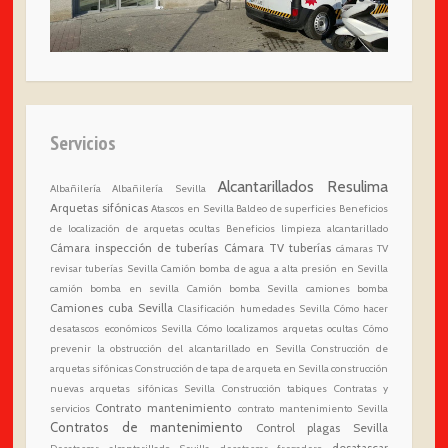
Servicios
Alcantarillados Resulima
Albañilería
Albañilería Sevilla
Arquetas sifónicas
Atascos en Sevilla
Baldeo de superficies
Beneficios
de localización de arquetas ocultas
Beneficios limpieza alcantarillado
Cámara inspección de tuberías
Cámara TV tuberías
cámaras TV
revisar tuberías Sevilla
Camión bomba de agua a alta presión en Sevilla
camión bomba en sevilla
Camión bomba Sevilla
camiones bomba
Camiones cuba Sevilla
Clasificación humedades Sevilla
Cómo hacer
desatascos económicos Sevilla
Cómo localizamos arquetas ocultas
Cómo
prevenir la obstrucción del alcantarillado en Sevilla
Construcción de
arquetas sifónicas
Construcción de tapa de arqueta en Sevilla
construcción
nuevas arquetas sifónicas Sevilla
Construcción tabiques
Contratas y
Contrato mantenimiento
servicios
contrato mantenimiento Sevilla
Contratos de mantenimiento
Control plagas Sevilla