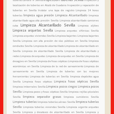
tuberías cámara TV Sevilla
Inspección y
localización de tuberías en Alcalá de Guadaira
Inspección y reparación de
tuberías en Sevilla
Instalar una tapa de registro
Limpieza 24 horas
limpieza agua presión
Limpieza Alcantarillado
tuberías
limpieza
alcantarillado agua alta presión Sevilla
Limpieza alcantarillado camiones
Limpieza Alcantarillado Sevilla
cuba
Limpieza aljibes
Limpieza arquetas Sevilla
Limpieza arquetas sifónicas Sevilla
Limpieza arquetas viviendas Sevilla
Limpieza bajantes
Limpieza bajantes
Sevilla
Limpieza con alta presión de vías públicas en Sevilla
limpieza
conductos Sevilla
Limpieza de alcantarillado
Limpieza de alcantarillado en
Sevilla
Limpieza de alcantarillado Sevilla
Limpieza de alcantarillado y
redes
Limpieza de arquetas
Limpieza de arquetas en Sevilla
Limpieza de
desagües en Sevilla
Limpieza de fosas sépticas
Limpieza de fosas sépticas
económicas en Sevilla
Limpieza de la red de saneamiento
Limpieza de
saneamiento en Sevilla
Limpieza de tuberías con las mejores
herramientas
Limpieza de tuberías en Sevilla
limpieza depósitos agua
Limpieza fosas sépticas Sevilla
Sevilla
Limpieza fosas sépticas
Limpieza pozos ciegos
Limpieza pozos
limpieza imbornales Sevilla
Sevilla
Limpieza pozos y fosas sépticas Sevilla
limpieza rejillas pluviales
limpieza separador grasas
Sevilla
limpieza sumideros Sevilla
Limpieza tuberías
limpieza tuberías
limpieza tuberías aéreas Sevilla
Sevilla
Limpieza tuberías viviendas Sevilla
Limpieza urgente arquetas
Sevilla
Limpieza y desatasco de alcantarillado en Sevilla
Limpieza y