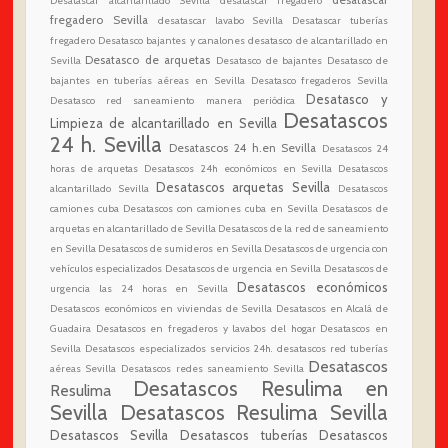
desatascar
Desatascar alcantarillado Sevilla
desatascar fregadero
fregadero Sevilla
desatascar lavabo Sevilla
Desatascar tuberías
fregadero
Desatasco bajantes y canalones
desatasco de alcantarillado en
Desatasco de arquetas
Sevilla
Desatasco de bajantes
Desatasco de
bajantes en tuberías aéreas en Sevilla
Desatasco fregaderos Sevilla
Desatasco y
Desatasco red saneamiento manera periódica
Desatascos
Limpieza de alcantarillado en Sevilla
24 h. Sevilla
Desatascos 24 h.en Sevilla
Desatascos 24
horas de arquetas
Desatascos 24h económicos en Sevilla
Desatascos
Desatascos arquetas Sevilla
alcantarillado Sevilla
Desatascos
camiones cuba
Desatascos con camiones cuba en Sevilla
Desatascos de
arquetas en alcantarillado de Sevilla
Desatascos de la red de saneamiento
en Sevilla
Desatascos de sumideros en Sevilla
Desatascos de urgencia con
vehículos especializados
Desatascos de urgencia en Sevilla
Desatascos de
Desatascos económicos
urgencia las 24 horas en Sevilla
Desatascos económicos en viviendas de Sevilla
Desatascos en Alcalá de
Guadaira
Desatascos en fregaderos y lavabos del hogar
Desatascos en
Sevilla
Desatascos especializados servicios 24h.
desatascos red tuberías
Desatascos
aéreas Sevilla
Desatascos redes saneamiento Sevilla
Desatascos Resulima en
Resulima
Sevilla
Desatascos Resulima Sevilla
Desatascos Sevilla
Desatascos tuberías
Desatascos