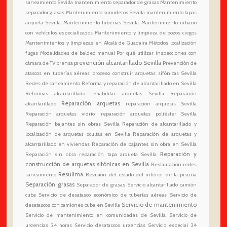
saneamiento Sevilla
mantenimiento separador de grasas
Mantenimiento
separador grasas
Mantenimiento sumideros Sevilla
mantenimiento tapas
arqueta Sevilla
Mantenimiento tuberías Sevilla
Mantenimiento urbano
con vehículos especializados
Mantenimiento y limpieza de pozos ciegos
Mantenimientos y limpiezas en Alcalá de Guadaira
Métodos localización
fugas
Modalidades de baldeo manual
Por qué utilizar inspecciones con
prevención alcantarillado Sevilla
cámara de TV
prensa
Prevención de
atascos en tuberías aéreas
proceso construir arquetas sifónicas Sevilla
Redes de saneamiento
Reforma y reparación de alcantarillado en Sevilla
Reformas alcantarillado
rehabilitar arquetas Sevilla
Reparación
Reparación arquetas
alcantarillado
reparación arquetas Sevilla
Reparación arquetas vidrio. reparación arquetas poliéster Sevilla
Reparación bajantes sin obras Sevilla
Reparación de alcantarillado y
localización de arquetas ocultas en Sevilla
Reparación de arquetas y
alcantarillado en viviendas
Reparación de bajantes sin obra en Sevilla
Reparación y
Reparación sin obra
reparación tapa arqueta Sevilla
construcción de arquetas sifónicas en Sevilla
Restauración redes
Resulima
saneamiento
Revisión del estado del interior de la piscina
Separación grasas
Separador de grasas
Servicio alcantarillado camión
cuba
Servicio de desatasco económico de tuberías aéreas
Servicio de
Servicio de mantenimiento
desatascos con camiones cuba en Sevilla
Servicio de mantenimiento en comunidades de Sevilla
Servicio de
urgencias 24 horas
Servicio desatascos urgencias
Servicio especial 24